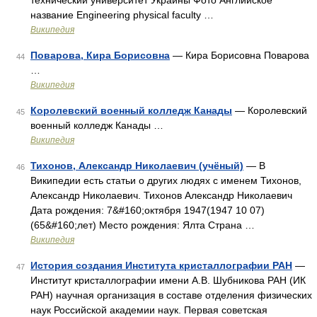
технический университет Украины Фото Английское
название Engineering physical faculty …
Википедия
Поварова, Кира Борисовна
— Кира Борисовна Поварова
44
…
Википедия
Королевский военный колледж Канады
— Королевский
45
военный колледж Канады …
Википедия
Тихонов, Александр Николаевич (учёный)
— В
46
Википедии есть статьи о других людях с именем Тихонов,
Александр Николаевич. Тихонов Александр Николаевич
Дата рождения: 7&#160;октября 1947(1947 10 07)
(65&#160;лет) Место рождения: Ялта Страна …
Википедия
История создания Института кристаллографии РАН
—
47
Институт кристаллографии имени А.В. Шубникова РАН (ИК
РАН) научная организация в составе отделения физических
наук Российской академии наук. Первая советская