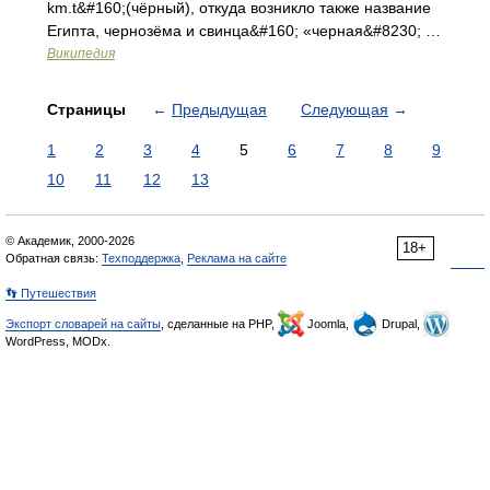
km.t&#160;(чёрный), откуда возникло также название
Египта, чернозёма и свинца&#160; «черная&#8230; …
Википедия
Страницы
←
Предыдущая
Следующая
→
1
2
3
4
5
6
7
8
9
10
11
12
13
© Академик, 2000-2026
18+
Обратная связь:
Техподдержка
,
Реклама на сайте
👣 Путешествия
Экспорт словарей на сайты
, сделанные на PHP,
Joomla,
Drupal,
WordPress, MODx.