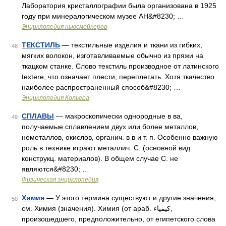
Лаборатория кристаллографии была организована в 1925
году при минералогическом музее АН&#8230; …
Энциклопедия ньюсмейкеров
ТЕКСТИЛЬ
— текстильные изделия и ткани из гибких,
48
мягких волокон, изготавливаемые обычно из пряжи на
ткацком станке. Слово текстиль производное от латинского
textere, что означает плести, переплетать. Хотя ткачество
наиболее распространенный способ&#8230; …
Энциклопедия Кольера
СПЛАВЫ
— макроскопически однородные в ва,
49
получаемые сплавлением двух или более металлов,
неметаллов, окислов, органич. в в и т. п. Особенно важную
роль в технике играют металлич. С. (основной вид
конструкц. материалов). В общем случае С. не
являются&#8230; …
Физическая энциклопедия
Химия
— У этого термина существуют и другие значения,
50
см. Химия (значения). Химия (от араб. کيمياء‎‎,
произошедшего, предположительно, от египетского слова